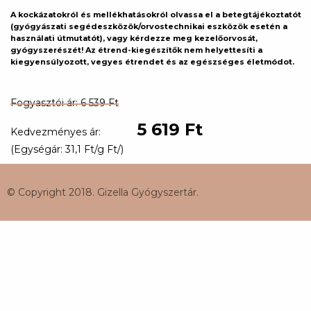
A kockázatokról és mellékhatásokról olvassa el a betegtájékoztatót
(gyógyászati segédeszközök/orvostechnikai eszközök esetén a
használati útmutatót), vagy kérdezze meg kezelőorvosát,
gyógyszerészét! Az étrend-kiegészítők nem helyettesíti a
kiegyensúlyozott, vegyes étrendet és az egészséges életmódot.
Fogyasztói ár: 6 539 Ft
5 619 Ft
Kedvezményes ár:
(Egységár: 31,1 Ft/g Ft/)
© Copyright 2018. Gizella Gyógyszertár.