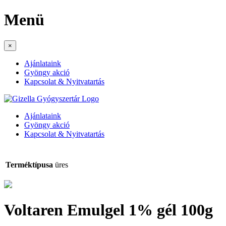
Menü
×
Ajánlataink
Gyöngy akció
Kapcsolat & Nyitvatartás
Ajánlataink
Gyöngy akció
Kapcsolat & Nyitvatartás
Terméktípusa
üres
Voltaren Emulgel 1% gél 100g