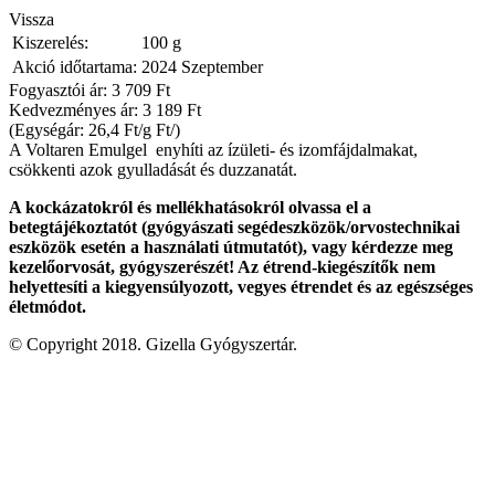
Vissza
Kiszerelés:
100 g
Akció időtartama:
2024 Szeptember
Fogyasztói ár: 3 709 Ft
Kedvezményes ár:
3 189 Ft
(Egységár: 26,4 Ft/g Ft/)
A Voltaren Emulgel enyhíti az ízületi- és izomfájdalmakat,
csökkenti azok gyulladását és duzzanatát.
A kockázatokról és mellékhatásokról olvassa el a
betegtájékoztatót (gyógyászati segédeszközök/orvostechnikai
eszközök esetén a használati útmutatót), vagy kérdezze meg
kezelőorvosát, gyógyszerészét! Az étrend-kiegészítők nem
helyettesíti a kiegyensúlyozott, vegyes étrendet és az egészséges
életmódot.
© Copyright 2018. Gizella Gyógyszertár.