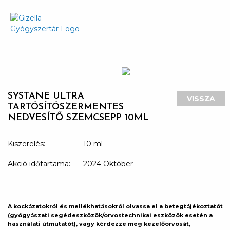
SYSTANE ULTRA
VISSZA
TARTÓSÍTÓSZERMENTES
NEDVESÍTŐ SZEMCSEPP 10ML
Kiszerelés:
10 ml
Akció időtartama:
2024 Október
A kockázatokról és mellékhatásokról olvassa el a betegtájékoztatót
(gyógyászati segédeszközök/orvostechnikai eszközök esetén a
használati útmutatót), vagy kérdezze meg kezelőorvosát,