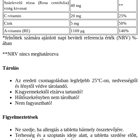
Százlevelű rózsa (Rosa centifolia)
40 mg
**
virág kivonat
C-vitamin
20 mg
25%
Cink
5 mg
50%
A-vitamin (RE)
1169 μg
146%
*felnőttek számára ajánlott napi beviteli referencia érték (NRV) %-
ában
**NRV nincs meghatározva
Tárolás
Az eredeti csomagolásban legfeljebb 25°C-on, nedvességtől
és fénytől védve tárolandó.
Kisgyermekektől elzárva tartandó!
Hűtőszekrényben nem tárolható!
Nem fagyasztható!
Figyelmeztetések
Ne szedje, ha allergiás a tabletta bármely összetevőjére.
Terhesség és a szoptatás ideje alatt, a tabletta szedése előtt,