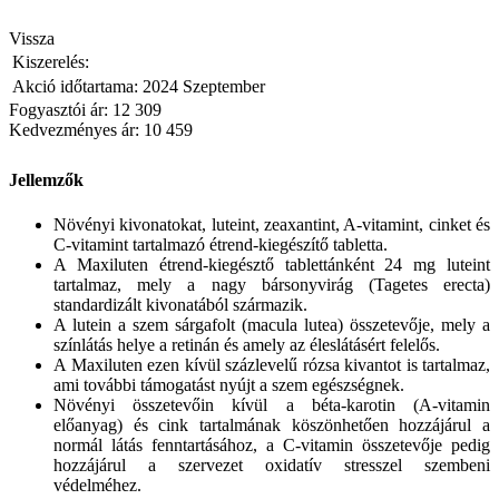
Vissza
Kiszerelés:
Akció időtartama:
2024 Szeptember
Fogyasztói ár: 12 309
Kedvezményes ár:
10 459
Jellemzők
Növényi kivonatokat, luteint, zeaxantint, A-vitamint, cinket és
C-vitamint tartalmazó étrend-kiegészítő tabletta.
A Maxiluten étrend-kiegésztő tablettánként 24 mg luteint
tartalmaz, mely a nagy bársonyvirág (Tagetes erecta)
standardizált kivonatából származik.
A lutein a szem sárgafolt (macula lutea) összetevője, mely a
színlátás helye a retinán és amely az éleslátásért felelős.
A Maxiluten ezen kívül százlevelű rózsa kivantot is tartalmaz,
ami további támogatást nyújt a szem egészségnek.
Növényi összetevőin kívül a béta-karotin (A-vitamin
előanyag) és cink tartalmának köszönhetően hozzájárul a
normál látás fenntartásához, a C-vitamin összetevője pedig
hozzájárul a szervezet oxidatív stresszel szembeni
védelméhez.