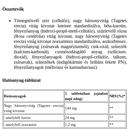
Összetevők
Tömegnövelő szer (cellulóz), nagy bársonyvirág (Tagetes
erecta) virág kivonat luteinre standardizálva, béta-karotin,
fényezőanyag (hidroxi-propil-metil-cellulóz), százlevelű rózsa
(Rosa centifolia) virág kivonat, nagy bársonyvirág (Tagetes
erecta) virág kivonat zeaxantinra standardizálva, aszkorbinsav,
fényezőanyag (zsírsavak magnéziumsói), cink-oxid, színezék
(kalcium-karbonát), csomósodásgátló anyag (szilícium-
dioxid), fényezőanyagok (hidroxi-propil-cellulóz, talkum,
zsírsavak), színezékek (indigókármin és briliáns fekete PN),
fényezőanyagok (méhviasz és karnaubaviasz).
Hatóanyag-táblázat
1 tablettában (ajánlott
Hatóanyagok
NRV(%)*
napi adag)
Nagy bársonyvirág (Tagetes erecta)
144 mg
**
virág kivonat
- amelyből lutein
24 mg
**
- amelyből zeaxantin
1,2 mg
**