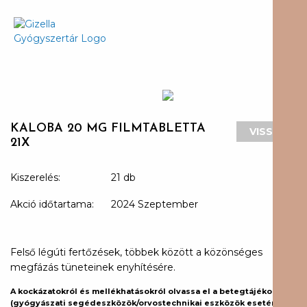
KALOBA 20 MG FILMTABLETTA
VISSZA
21X
Kiszerelés:
21 db
Akció időtartama:
2024 Szeptember
Felső légúti fertőzések, többek között a közönséges
megfázás tüneteinek enyhítésére.
A kockázatokról és mellékhatásokról olvassa el a betegtájékoztatót
(gyógyászati segédeszközök/orvostechnikai eszközök esetén a