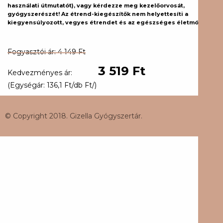
használati útmutatót), vagy kérdezze meg kezelőorvosát,
gyógyszerészét! Az étrend-kiegészítők nem helyettesíti a
kiegyensúlyozott, vegyes étrendet és az egészséges életmódot.
Fogyasztói ár: 4 149 Ft
3 519 Ft
Kedvezményes ár:
(Egységár: 136,1 Ft/db Ft/)
© Copyright 2018. Gizella Gyógyszertár.