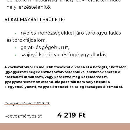
helyi érzéstelenítő.
ALKALMAZÁSI TERÜLETE:
nyelési nehézségekkel járó torokgyulladás
és torokfájdalom,
garat- és gégehurut,
szájnyálkahártya- és fogínygyulladás.
A kockázatokról és mellékhatásokról olvassa el a betegtájékoztatót
(gyógyászati segédeszközök/orvostechnikai eszközök esetén a
használati útmutatót), vagy kérdezze meg kezelőorvosát,
gyógyszerészét! Az étrend-kiegészítők nem helyettesíti a
kiegyensúlyozott, vegyes étrendet és az egészséges életmódot.
Fogyasztói ár: 5 629 Ft
4 219 Ft
Kedvezményes ár: