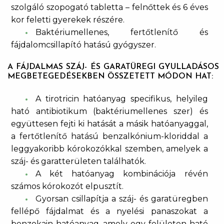
szolgáló szopogató tabletta – felnőttek és 6 éves
kor feletti gyerekek részére.
Baktériumellenes, fertőtlenítő és
fájdalomcsillapító hatású gyógyszer.
A FÁJDALMAS SZÁJ- ÉS GARATÜREGI GYULLADÁSOS
MEGBETEGEDÉSEKBEN ÖSSZETETT MÓDON HAT:
A tirotricin hatóanyag specifikus, helyileg
ható antibiotikum (baktériumellenes szer) és
együttesen fejti ki hatását a másik hatóanyaggal,
a fertőtlenítő hatású benzalkónium-kloriddal a
leggyakoribb kórokozókkal szemben, amelyek a
száj- és garatterületen találhatók.
A két hatóanyag kombinációja révén
számos kórokozót elpusztít.
Gyorsan csillapítja a száj- és garatüregben
fellépő fájdalmat és a nyelési panaszokat a
benzokain hatóanyag, amely egy felületen ható