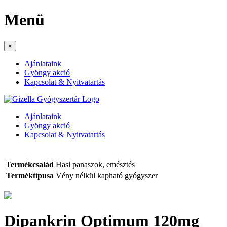
Menü
×
Ajánlataink
Gyöngy akció
Kapcsolat & Nyitvatartás
Ajánlataink
Gyöngy akció
Kapcsolat & Nyitvatartás
Termékcsalád
Hasi panaszok, emésztés
Terméktípusa
Vény nélkül kapható gyógyszer
Dipankrin Optimum 120mg