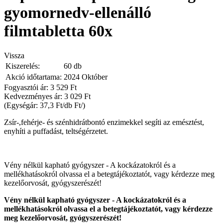
gyomornedv-ellenálló
filmtabletta 60x
Vissza
Kiszerelés:
60 db
Akció időtartama:
2024 Október
Fogyasztói ár: 3 529 Ft
Kedvezményes ár:
3 029 Ft
(Egységár: 37,3 Ft/db Ft/)
Zsír-,fehérje- és szénhidrátbontó enzimekkel segíti az emésztést,
enyhíti a puffadást, teltségérzetet.
Vény nélkül kapható gyógyszer - A kockázatokról és a
mellékhatásokról olvassa el a betegtájékoztatót, vagy kérdezze meg
kezelőorvosát, gyógyszerészét!
Vény nélkül kapható gyógyszer - A kockázatokról és a
mellékhatásokról olvassa el a betegtájékoztatót, vagy kérdezze
meg kezelőorvosát, gyógyszerészét!