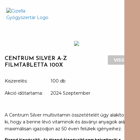
CENTRUM SILVER A-Z
VISSZA
FILMTABLETTA 100X
Kiszerelés:
100 db
Akció időtartama:
2024 Szeptember
A Centrum Silver multivitamin összetételét úgy alakították
ki, hogy a benne lévő vitaminok és ásványi anyagok aránya
maximálisan igazodjon az 50 éven felüliek igényeihez.
Étrend kiegészítő - Az étrend-kiegészítő nem helyettesíti a