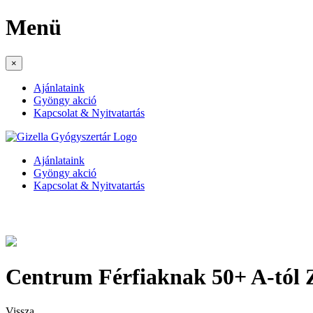
Menü
×
Ajánlataink
Gyöngy akció
Kapcsolat & Nyitvatartás
Ajánlataink
Gyöngy akció
Kapcsolat & Nyitvatartás
Centrum Férfiaknak 50+ A-tól Z
Vissza