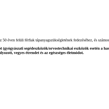
 50 éven felüli férfiak tápanyagszükségletének fedezéséhez, és számos
ót (gyógyászati segédeszközök/orvostechnikai eszközök esetén a ha
lyozott, vegyes étrendet és az egészséges életmódot.