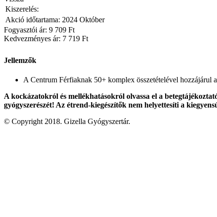
Kiszerelés:
Akció időtartama:
2024 Október
Fogyasztói ár: 9 709 Ft
Kedvezményes ár:
7 719 Ft
Jellemzők
A Centrum Férfiaknak 50+ komplex összetételével hozzájárul az
A kockázatokról és mellékhatásokról olvassa el a betegtájékoztat
gyógyszerészét! Az étrend-kiegészítők nem helyettesíti a kiegyensú
© Copyright 2018. Gizella Gyógyszertár.