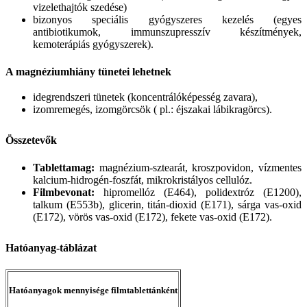
vizelethajtók szedése)
bizonyos speciális gyógyszeres kezelés (egyes
antibiotikumok, immunszupresszív készítmények,
kemoterápiás gyógyszerek).
A magnéziumhiány tünetei lehetnek
idegrendszeri tünetek (koncentrálóképesség zavara),
izomremegés, izomgörcsök ( pl.: éjszakai lábikragörcs).
Összetevők
Tablettamag:
magnézium-sztearát, kroszpovidon, vízmentes
kalcium-hidrogén-foszfát, mikrokristályos cellulóz.
Filmbevonat:
hipromellóz (E464), polidextróz (E1200),
talkum (E553b), glicerin, titán-dioxid (E171), sárga vas-oxid
(E172), vörös vas-oxid (E172), fekete vas-oxid (E172).
Hatóanyag-táblázat
Hatóanyagok mennyisége filmtablettánként