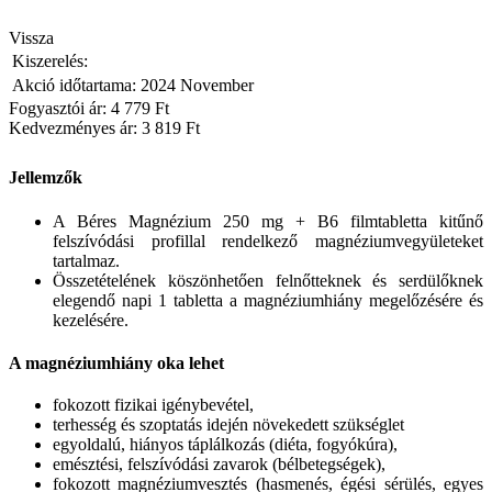
Vissza
Kiszerelés:
Akció időtartama:
2024 November
Fogyasztói ár: 4 779 Ft
Kedvezményes ár:
3 819 Ft
Jellemzők
A Béres Magnézium 250 mg + B6 filmtabletta kitűnő
felszívódási profillal rendelkező magnéziumvegyületeket
tartalmaz.
Összetételének köszönhetően felnőtteknek és serdülőknek
elegendő napi 1 tabletta a magnéziumhiány megelőzésére és
kezelésére.
A magnéziumhiány oka lehet
fokozott fizikai igénybevétel,
terhesség és szoptatás idején növekedett szükséglet
egyoldalú, hiányos táplálkozás (diéta, fogyókúra),
emésztési, felszívódási zavarok (bélbetegségek),
fokozott magnéziumvesztés (hasmenés, égési sérülés, egyes