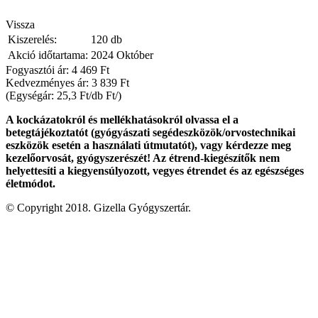
Vissza
Kiszerelés:
120 db
Akció időtartama:
2024 Október
Fogyasztói ár: 4 469 Ft
Kedvezményes ár:
3 839 Ft
(Egységár: 25,3 Ft/db Ft/)
A kockázatokról és mellékhatásokról olvassa el a
betegtájékoztatót (gyógyászati segédeszközök/orvostechnikai
eszközök esetén a használati útmutatót), vagy kérdezze meg
kezelőorvosát, gyógyszerészét! Az étrend-kiegészítők nem
helyettesíti a kiegyensúlyozott, vegyes étrendet és az egészséges
életmódot.
© Copyright 2018. Gizella Gyógyszertár.